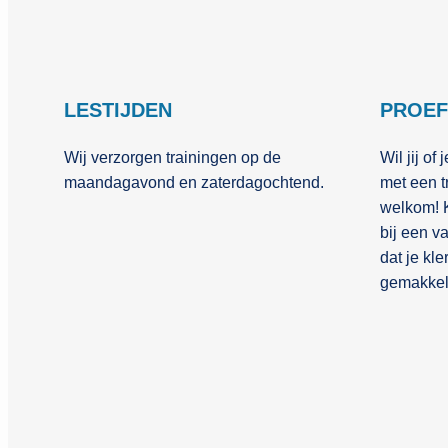
LESTIJDEN
PROEF
Wij verzorgen trainingen op de
Wil jij o
maandagavond en zaterdagochtend.
met een t
welkom! 
bij een v
dat je kl
gemakkel