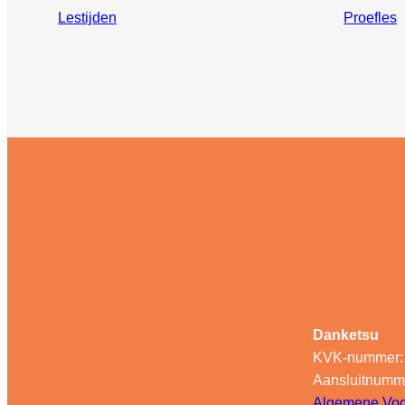
Lestijden
Proefles
Danketsu
KVK-nummer:
Aansluitnumm
Algemene Vo