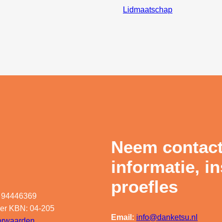
Lidmaatschap
Neem contact
informatie, i
proefles
 94446369
er KBN: 04-205
Email:
info@danketsu.nl
orwaarden