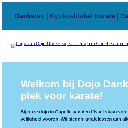
Ga
naar
Danketsu | Kyokushinkai Karate | Ca
de
inhoud
Welkom bij Dojo Dank
plek voor karate!
Bij onze dojo in Capelle aan den IJssel staan sporti
veiligheid voorop. Wij bieden karatelessen aan alle 