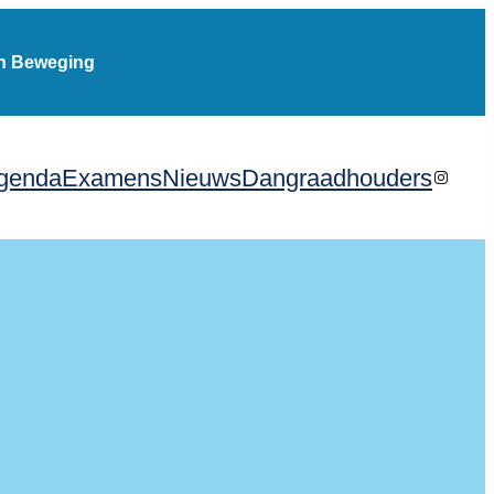
in Beweging
genda
Examens
Nieuws
Dangraadhouders
Instagr