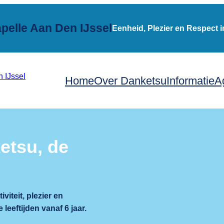
pelle Aan Den IJssel
Eenheid, Plezier en Respect 
Home
Over Danketsu
Informatie
A
etsu, de
viteit, plezier en
leeftijden vanaf 6 jaar.