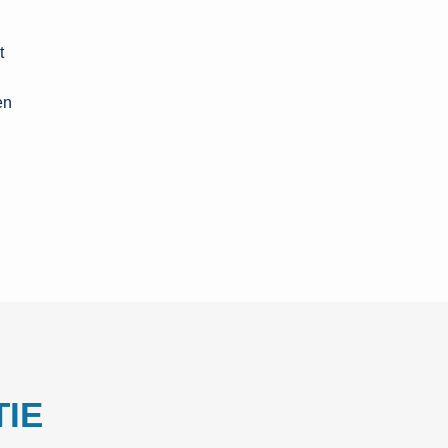
t
en
IE